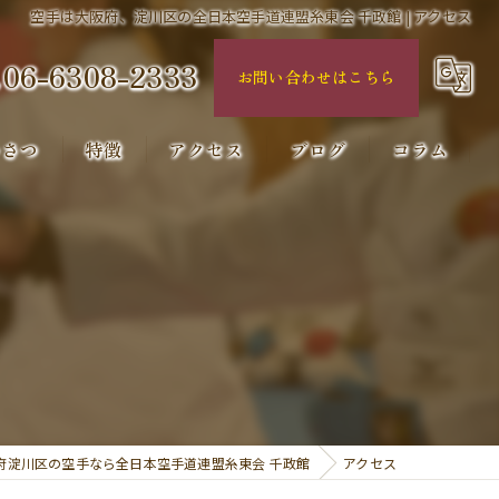
空手は大阪府、淀川区の全日本空手道連盟糸東会 千政館 | アクセス
06-6308-2333
お問い合わせはこちら
いさつ
特徴
アクセス
ブログ
コラム
小学生向け
習い事
体験
初心者
スポーツ
府淀川区の空手なら全日本空手道連盟糸東会 千政館
アクセス