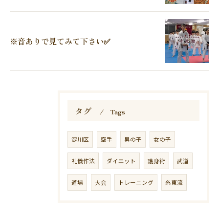
※音ありで見てみて下さい✅
タグ
Tags
淀川区
空手
男の子
女の子
礼儀作法
ダイエット
護身術
武道
道場
大会
トレーニング
糸東流