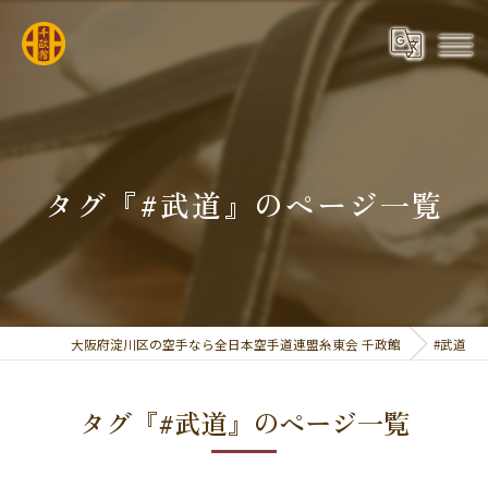
タグ『#武道』のページ一覧
大阪府淀川区の空手なら全日本空手道連盟糸東会 千政館
#武道
タグ『#武道』のページ一覧