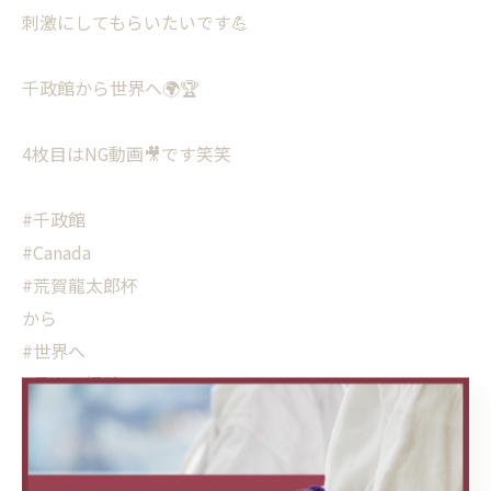
刺激にしてもらいたいです💪
千政館から世界へ🌍🏆
4枚目はNG動画🎥です笑笑
#千政館
#Canada
#荒賀龍太郎杯
から
#世界へ
#最高の経験