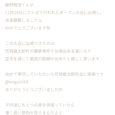
藤野晴澄くんが
11月24日にカナダで行われたオープン大会に出場し、
見事優勝しました🥇
おめでとうございます㊗️
この大会に出場できたのは
荒賀龍太郎杯の優勝者枠で出場出来る事になり
空手を通じて最高の経験が出来たと嬉しく思います
改めて帯同していただいた荒賀龍太郎先生に感謝です
@araga1016
ありがとうとうございました🤲
子供達にも１つの事を頑張っていたら
凄く良い景色が見えるんだよと