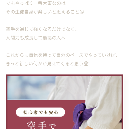
でもやっぱり一番大事なのは
その生徒自身が楽しいと思えること😁
空手を通じて強くなるだけでなく、
人間力も成長して最高の人へ
これからも自信を持って自分のペースでやっていけば、
きっと新しい何かが見えてくると思う🏆
#習い事
#千政館
#男の子
#努力
#成長