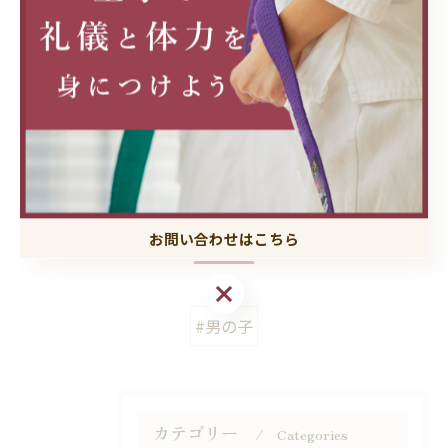
淀川区の習い事で身体づくり
習い事
< 前のページ
一覧に戻る
次のページ >
関連タグ
お問い合わせはこちら
お問い合わせはこちら
#男の子
カテゴリー
Categories