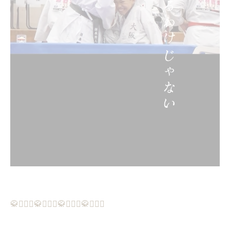
🥋🏃🏻‍♂️🥋🏃🏻‍♂️🥋🏃🏻‍♂️🥋🏃🏻‍♂️