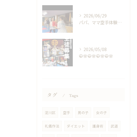
2026/06/29
パパ、ママ空手体験会🥋👊🏻
2026/05/08
🥋🌸🥋🌸🥋🌸🥋🌸
タグ
Tags
淀川区
空手
男の子
女の子
礼儀作法
ダイエット
護身術
武道