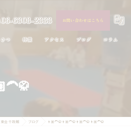
06-6308-2333
お問い合わせはこちら
いさつ
特徴
アクセス
ブログ
コラム
小学生向け
習い事
‍🦱🥋
体験
初心者
スポーツ
東会 千政館
ブログ
👨🏽‍🦱🥋👨🏽‍🦱🥋👨🏽‍🦱🥋👨🏽‍🦱🥋