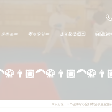
メニュー
ギャラリー
よくある質問
代表あ
🦱🥋👨🏽‍🦱🥋👨🏽‍🦱🥋👨
大阪府淀川区の空手なら全日本空手道連盟糸