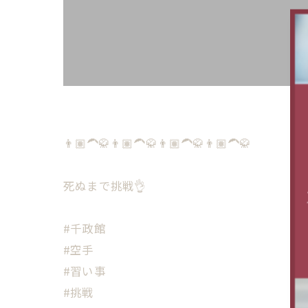
👨🏽‍🦱🥋👨🏽‍🦱🥋👨🏽‍🦱🥋👨🏽‍🦱🥋
死ぬまで挑戦👌
#千政館
#空手
#習い事
#挑戦