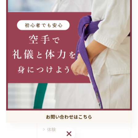
#最高のパフォーマンスへ
< 前のページ
一覧に戻る
次のページ >
カテゴリー
Categories
全てのカテゴリー
小学生向け
お問い合わせはこちら
習い事
体験
お問い合わせはこちら