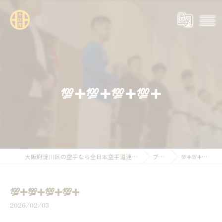
💯➕💯➕💯➕💯➕
大阪府淀川区の空手なら全日本空手道連盟糸東会 千政館
ブログ
💯➕💯➕💯➕💯➕
💯➕💯➕💯➕💯➕
2026/02/03