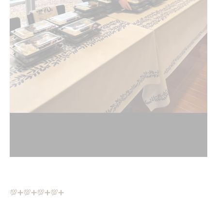
💯➕💯➕💯➕💯➕