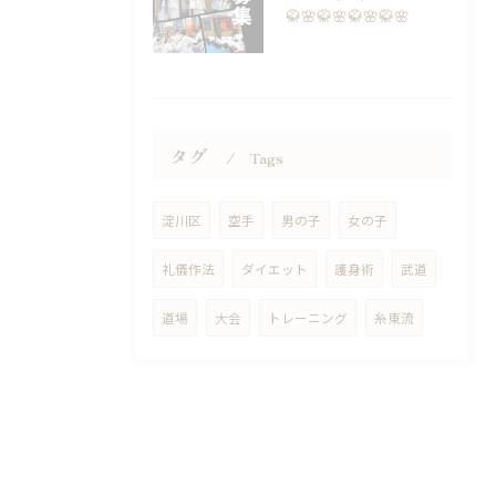
🥋🌸🥋🌸🥋🌸🥋🌸
タグ
Tags
淀川区
空手
男の子
女の子
礼儀作法
ダイエット
護身術
武道
道場
大会
トレーニング
糸東流