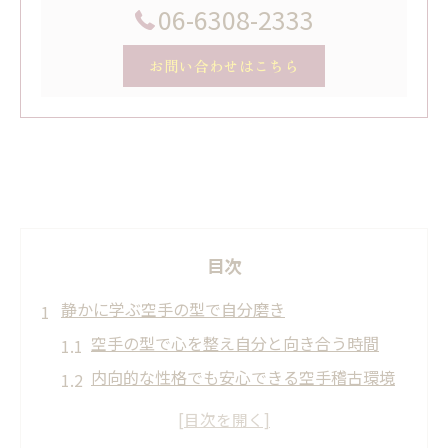
06-6308-2333
お問い合わせはこちら
目次
静かに学ぶ空手の型で自分磨き
空手の型で心を整え自分と向き合う時間
内向的な性格でも安心できる空手稽古環境
空手型練習で得られる集中力と達成感とは
静かな道場で磨く空手の内向的技の魅力