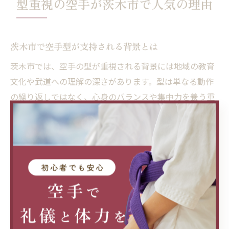
型重視の空手が茨木市で人気の理由
茨木市で空手型が支持される背景とは
茨木市では、空手の型が重視される背景には地域の教育
文化や武道への理解の深さがあります。型は単なる動作
の繰り返しではなく、心身のバランスや集中力を養う重
要な稽古法です。特に松濤館流をはじめとした伝統派空
手が根付いており、静かに自分と向き合う時間を大切に
する風土が支持の理由です。
また、地域の道場では礼儀作法や思いやりの心を重視し
た指導が行われているため、子どもから大人まで幅広い
年齢層が安心して学べる環境が整っています。こうした
姿勢が、型を中心に稽古したい人々から高い評価を受け
ています。