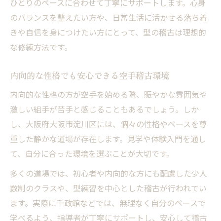
ひとりのペースに合わせて丁寧にサポートします。心身
心身を鍛える空手の型への向き合い方
のバランスを整えたい方や、日常生活に活かせる落ち着
空手型練習で身につく精神力と体力強化
きや自信を身につけたい方にとって、型の稽古は理想的
内向的な性格に合う空手への向き合い方
な修練方法です。
空手の型が心の安定と集中を育てる理由
内向的な性格でも安心できる空手稽古環境
型を通じて自分と向き合う空手稽古法
内向的な性格の方が空手を始める際、賑やかな雰囲気や
空手型練習の継続がもたらす成長実感
激しい組手が苦手と感じることもあるでしょう。しか
大阪の環境で習う内向的技の真髄
し、大阪府大阪市淀川区には、個々の性格やペースを尊
大阪で空手の内向的技を学ぶ意義とは
重した静かな道場が存在します。見学や体験入門を通し
地域の道場で感じる空手内向的技の奥深さ
て、自分に合った環境を選ぶことが大切です。
空手の型練習が大阪で根付いている理由
多くの道場では、初心者や内向的な方にも配慮した少人
静かな環境で空手型を極める学びの魅力
数制のクラスや、型練習を中心とした稽古が行われてい
大阪の空手道場で内向的技を伸ばす方法
ます。実際に千政館などでは、無理なく自分のペースで
空手道場選びで大切にしたいポイント
学べるよう、指導者が丁寧にサポートし、安心して稽古