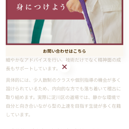
空手型中心の道場が選ばれる特徴を解説
空手型を中心に指導する道場の特徴は、個人のペースに
合わせて丁寧に指導が行われる点にあります。型の基本
動作を一つひとつ確実に身につけることで、初心者でも
安心して始められるのが魅力です。経験豊富な指導者が
お問い合わせはこちら
細やかなアドバイスを行い、技術だけでなく精神面の成
お問い合わせはこちら
長もサポートしています。
具体的には、少人数制のクラスや個別指導の機会が多く
設けられているため、内向的な方でも落ち着いて稽古に
取り組めます。実際に淀川区の道場では、静かな環境で
自分と向き合いながら型の上達を目指す生徒が多く在籍
しています。