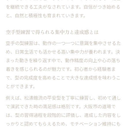
自分に合う空手道場を選ぶための基準
を継続できる工夫がなされています。自信がつき始める
と、自然と積極性も育まれていきます。
空手型重視の道場選びで注目すべき点
内向的技が伸ばせる空手道場の特徴とは
空手型練習で得られる集中力と達成感とは
空手道場の雰囲気が学びやすさに与える影
空手の型練習は、動作の一つ一つに意識を集中させるた
響
め、日常生活でも活かせる高い集中力が養われます。決
空手型中心のクラスがある道場の見極め方
まった動きを繰り返す中で、動作精度の向上や心の落ち
着きを感じられるのが魅力です。初心者から経験者ま
で、型の完成度を高めることで大きな達成感を味わうこ
とができます。
例えば、松濤館流の平安型を丁寧に練習し、初めて通し
で演武できた時の満足感は格別です。大阪市の道場で
は、型の習得過程を段階的に評価し、達成した内容をし
っかりと認めてもらえるため、モチベーション維持にも