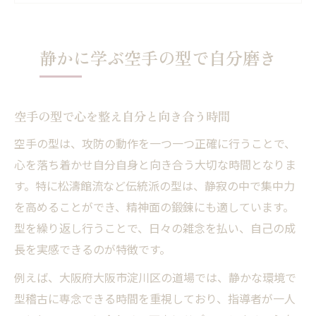
空手型中心の習い方がもたらす成長実感
内向的な技が光る空手稽古の魅力
静かに学ぶ空手の型で自分磨き
空手の型稽古が内向的な人に向く理由
技の精度を高める静かな空手稽古の工夫
空手の型で心を整え自分と向き合う時間
内向的技の空手道場で自信を育む方法
空手の型演武がもたらす自己成長の実感
空手の型は、攻防の動作を一つ一つ正確に行うことで、
心を落ち着かせ自分自身と向き合う大切な時間となりま
空手型重視の稽古で見える心の変化
す。特に松濤館流など伝統派の型は、静寂の中で集中力
型重視の空手が茨木市で人気の理由
を高めることができ、精神面の鍛錬にも適しています。
茨木市で空手型が支持される背景とは
型を繰り返し行うことで、日々の雑念を払い、自己の成
空手型中心の道場が選ばれる特徴を解説
長を実感できるのが特徴です。
内向的技が茨木市の空手環境に根付く要因
例えば、大阪府大阪市淀川区の道場では、静かな環境で
空手型稽古で地域の支持を集めるポイント
型稽古に専念できる時間を重視しており、指導者が一人
空手の型を大切にする道場が人気の理由