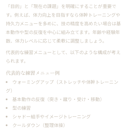
「目的」と「現在の課題」を明確にすることが重要で
方法
す。例えば、体力向上を目指すなら体幹トレーニングや
空手練習に役立つストレッチメニューの紹
持久力メニューを多めに、技の精度を高めたい場合は基
介
本動作や型の反復を中心に組み立てます。年齢や経験年
技のキレを生む柔軟トレーニングのポイン
数、体力レベルに応じて柔軟に調整しましょう。
ト
代表的な練習メニューとして、以下のような構成が考え
空手の基礎力を支える柔軟性向上の工夫
られます。
自宅でできる空手向け柔軟トレーニング術
代表的な練習メニュー例
ウォーミングアップ（ストレッチや体幹トレーニン
グ）
基本動作の反復（突き・蹴り・受け・移動）
型の練習
シャドー組手やイメージトレーニング
クールダウン（整理体操）