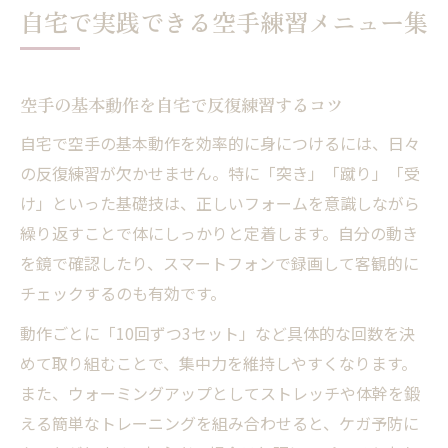
自宅で実践できる空手練習メニュー集
用法
空手初心者も安心の基礎トレーニング例を
紹介
空手の基本動作を自宅で反復練習するコツ
体幹を鍛える空手トレーニングの極意
自宅で空手の基本動作を効率的に身につけるには、日々
空手に必須の体幹トレーニングメニューを
の反復練習が欠かせません。特に「突き」「蹴り」「受
解説
け」といった基礎技は、正しいフォームを意識しながら
自宅で空手の強さを支える体幹強化のポイ
繰り返すことで体にしっかりと定着します。自分の動き
ント
を鏡で確認したり、スマートフォンで録画して客観的に
空手の技と体幹を連動させる練習方法の工
チェックするのも有効です。
夫
動作ごとに「10回ずつ3セット」など具体的な回数を決
空手練習で実感する体幹トレーニングの効
めて取り組むことで、集中力を維持しやすくなります。
果
また、ウォーミングアップとしてストレッチや体幹を鍛
体幹を鍛えて空手のフォームを安定させる
える簡単なトレーニングを組み合わせると、ケガ予防に
方法