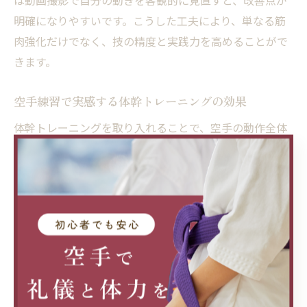
は動画撮影で自分の動きを客観的に見直すと、改善点が
明確になりやすいです。こうした工夫により、単なる筋
肉強化だけでなく、技の精度と実践力を高めることがで
きます。
空手練習で実感する体幹トレーニングの効果
体幹トレーニングを取り入れることで、空手の動作全体
が安定しやすくなります。例えば、突きや蹴りの際に体
がブレにくくなり、力強い動作を繰り出せるようになる
ため、技の威力やスピードも向上します。これは、大会
や組手練習で成果として現れやすいポイントです。
また、体幹が強化されることで、長時間の稽古や試合で
も疲れにくくなり、集中力の持続やケガの予防にもつな
がります。特に子供や高校生など成長期の世代は、無理
のない範囲で継続することで、健全な身体づくりと技術