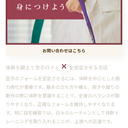
向上の両立が可能です。
実際の声として「型や組手の安定感が増した」「自宅練
習でも効果を実感できた」という体験談も多く、体幹ト
レーニングは空手の基礎トレーニングとして非常に有効
です。まずは簡単なメニューから始め、少しずつレベル
お問い合わせはこちら
アップを目指しましょう。
お問い合わせはこちら
体幹を鍛えて空手のフォームを安定させる方法
空手のフォームを安定させるには、体幹を中心とした筋
力強化が重要です。基本の立ち方や構え、突きや蹴りの
動作の際に体幹を意識することで、全身のバランスが取
りやすくなり、正確なフォームを維持しやすくなりま
す。特に自宅練習では、日々のルーティンとして体幹ト
レーニングを取り入れることが、上達への近道です。