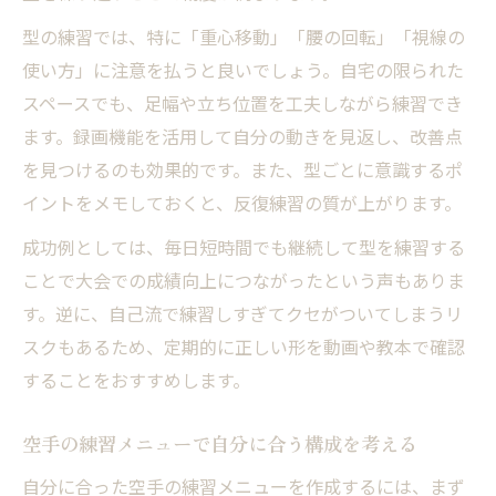
空手の大会で勝つための練習メニュー選び
型の練習では、特に「重心移動」「腰の回転」「視線の
体幹強化で空手の攻防力を高めるトレーニ
使い方」に注意を払うと良いでしょう。自宅の限られた
ング
スペースでも、足幅や立ち位置を工夫しながら練習でき
自宅練習で型と基本を磨く方法とは
ます。録画機能を活用して自分の動きを見返し、改善点
空手の型を自宅で反復練習するためのコツ
を見つけるのも効果的です。また、型ごとに意識するポ
鏡を使った空手基本動作のチェックポイン
イントをメモしておくと、反復練習の質が上がります。
ト
成功例としては、毎日短時間でも継続して型を練習する
空手の型と基本を両立する練習メニュー
ことで大会での成績向上につながったという声もありま
自宅トレーニングで型の完成度を上げる方
す。逆に、自己流で練習しすぎてクセがついてしまうリ
法
スクもあるため、定期的に正しい形を動画や教本で確認
空手基礎トレーニングの効果的な取り入れ
することをおすすめします。
方
空手の練習メニューで自分に合う構成を考える
柔軟性向上で空手の技に差をつける秘訣
自分に合った空手の練習メニューを作成するには、まず
柔軟性を高めて空手の技をしなやかにする