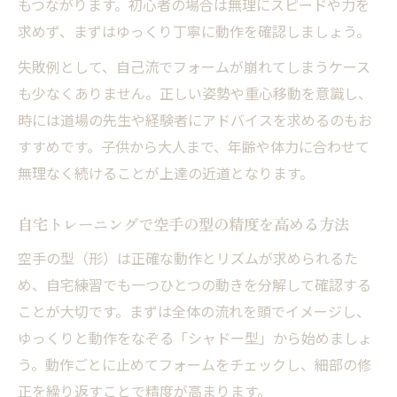
もつながります。初心者の場合は無理にスピードや力を
子供も楽しめる空手練習の工夫とポイント
求めず、まずはゆっくり丁寧に動作を確認しましょう。
子供向け空手練習メニューで楽しさをプラ
失敗例として、自己流でフォームが崩れてしまうケース
ス
も少なくありません。正しい姿勢や重心移動を意識し、
ゲーム感覚で空手の基本を身につける練習
時には道場の先生や経験者にアドバイスを求めるのもお
法
すすめです。子供から大人まで、年齢や体力に合わせて
空手の練習で子供のやる気を引き出すコツ
無理なく続けることが上達の近道となります。
親子でできる空手練習メニューの進め方
自宅トレーニングで空手の型の精度を高める方法
空手初心者の子供でも安心の練習ポイント
空手の型（形）は正確な動作とリズムが求められるた
空手を強くするための日常トレーニング術
め、自宅練習でも一つひとつの動きを分解して確認する
空手が強くなる日常トレーニングの実践法
ことが大切です。まずは全体の流れを頭でイメージし、
毎日できる空手基礎トレーニングの習慣化
ゆっくりと動作をなぞる「シャドー型」から始めましょ
空手のフォームを整える日常動作のポイン
う。動作ごとに止めてフォームをチェックし、細部の修
ト
正を繰り返すことで精度が高まります。