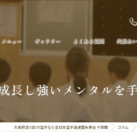
メニュー
ギャラリー
よくある質問
代表あ
成長し強いメンタルを
大阪府淀川区の空手なら全日本空手道連盟糸東会 千政館
コラム