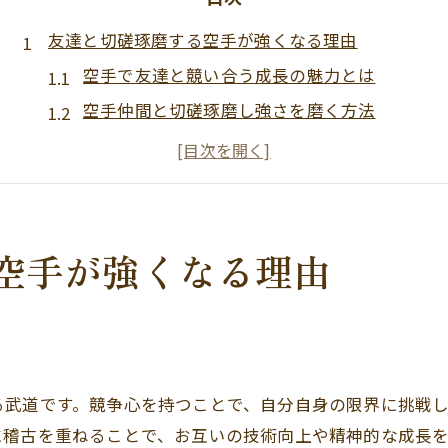
友達と切磋琢磨する空手が強くなる理由
空手で友達と競い合う成長の魅力とは
空手仲間と切磋琢磨し強さを磨く方法
友達との空手練習が強くなる秘訣
空手で得られる友情と強さの関係性
仲間と空手を続けることで得る変化
空手を始めて仲間と共に強くなる体験談
空手が強くなる理由
空手を通じて仲間と強くなれた実例
友達と一緒に始めた空手の体験紹介
空手仲間との成功体験とその効果
友達と空手に挑戦した稽古の思い出
る武道です。競争心を持つことで、自分自身の限界に挑戦
空手を始めた友達が語る成長エピソード
に稽古を重ねることで、お互いの技術向上や精神的な成長