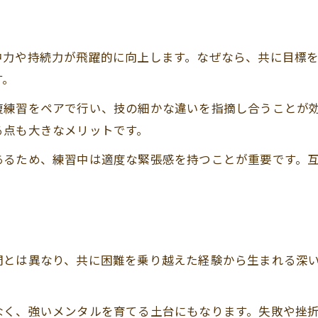
空手を続ける人の特徴と共通点とは
友達と空手で成長できる理由と工夫
中力や持続力が飛躍的に向上します。なぜなら、共に目標
空手やってる人に見られる強さの秘訣
す。
空手仲間が共に成長するポイント解説
復練習をペアで行い、技の細かな違いを指摘し合うことが
空手経験者が語る成長と変化の違い
る点も大きなメリットです。
フルコンタクト空手で得る実践的な強さ
あるため、練習中は適度な緊張感を持つことが重要です。
フルコンタクト空手の実践的な強さとは
友達と学ぶ空手の実戦テクニック解説
お問い合わせはこちら
お問い合わせはこちら
空手がケンカや自己防衛に強い理由
フルコンタクト空手を仲間と体験する魅力
間とは異なり、共に困難を乗り越えた経験から生まれる深
空手を通じた実践的な強さの身につけ方
なく、強いメンタルを育てる土台にもなります。失敗や挫