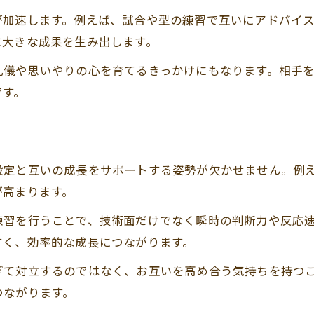
メンタルを鍛え上げる空手の稽古法とは
が加速します。例えば、試合や型の練習で互いにアドバイ
空手で鍛える強いメンタルの作り方
に大きな成果を生み出します。
友達と取り組む空手稽古の精神的効果
礼儀や思いやりの心を育てるきっかけにもなります。相手
空手独自の稽古法が心を強くする理由
です。
仲間と空手で得るメンタル成長の秘訣
空手の稽古がストレス対策に役立つ理由
一緒に挑戦する仲間が空手で築く心の絆
設定と互いの成長をサポートする姿勢が欠かせません。例
空手で深まる友達との信頼と絆の力
が高まります。
仲間と支え合う空手の絆が強さを生む
練習を行うことで、技術面だけでなく瞬時の判断力や反応
空手で得られる友情とその価値について
すく、効率的な成長につながります。
友達と空手を通じて築く信頼関係の重要性
ぎて対立するのではなく、お互いを高め合う気持ちを持つ
一緒に挑戦する空手仲間との絆の深まり方
つながります。
空手やってる人の特徴と成長の秘訣