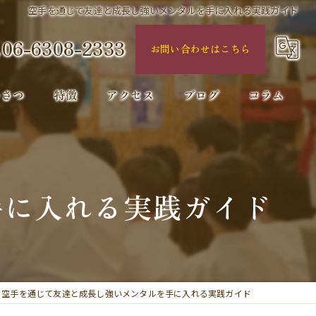
空手を通じて友達と成長し強いメンタルを手に入れる実践ガイド
06-6308-2333
お問い合わせはこちら
いさつ
特徴
アクセス
ブログ
コラム
小学生向け
習い事
手に入れる実践ガイド
体験
初心者
スポーツ
空手を通じて友達と成長し強いメンタルを手に入れる実践ガイド