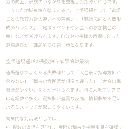
力の向上、家族のつながりを重視した指導が中心です。
地域ごとの空手指導法と特徴を徹底解説
こうした地域事情を踏まえると、空手課題として「道場
空手の指導法が地域でどう異なるのか
ごとの教育方針の違いへの戸惑い」「競技志向と人間形
淀川区空手道場の指導スタイル
成のバランス」「地域イベントや大会への参加機会の
差」などが挙げられます。自分やお子様の目標に合った
空手課題解消に役立つ地域流派の特色
道場選びが、課題解決の第一歩となります。
空手の基本と応用を学ぶ指導方法の違い
地域ごとに強みのある空手流派を解説
空手道場選びの失敗例と効果的対策法
淀川区・忠岡町における空手の魅力発見
道場選びでよくある失敗例として「入会後に指導方針が
空手を通じて広がる地域交流の魅力とは
合わない」「稽古の雰囲気が想像と違った」「大会出場
淀川区で人気の空手課題とは何か
機会が少ない」などが挙げられます。特に大阪エリアで
空手課題に挑む子供たちの成長ストーリー
は道場数が多く、選択肢が豊富な反面、情報収集不足に
空手で得られる心身の変化と成長の喜び
よるミスマッチが起こりやすいです。
空手課題を乗り越えた地域の成功例紹介
効果的な対策法としては、
実体験から分かる空手上達法とポイント
複数の道場を見学し、実際の稽古や指導風景を確認す