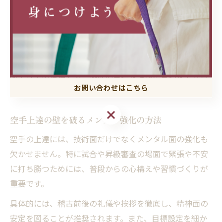
また、稽古内容の見直しや練習メニューの工夫も実践的
な対策となります。例えば、同じ技を繰り返すだけでな
く、組手やミット打ちを取り入れたり、他流派の動きも
参考にすることで、より実戦的な力が身につきます。大
阪エリアの道場でも、個々の目標や課題に合わせてサポ
お問い合わせはこちら
ート体制が整えられています。
お問い合わせはこちら
空手上達の壁を破るメンタル強化の方法
空手の上達には、技術面だけでなくメンタル面の強化も
欠かせません。特に試合や昇級審査の場面で緊張や不安
に打ち勝つためには、普段からの心構えや習慣づくりが
重要です。
具体的には、稽古前後の礼儀や挨拶を徹底し、精神面の
安定を図ることが推奨されます。また、目標設定を細か