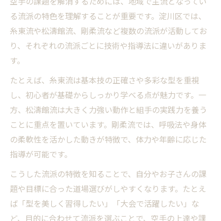
空手の課題を解消するためには、地域で主流となってい
る流派の特色を理解することが重要です。淀川区では、
糸東流や松濤館流、剛柔流など複数の流派が活動してお
り、それぞれの流派ごとに技術や指導法に違いがありま
す。
たとえば、糸東流は基本技の正確さや多彩な型を重視
し、初心者が基礎からしっかり学べる点が魅力です。一
方、松濤館流は大きく力強い動作と組手の実践力を養う
ことに重点を置いています。剛柔流では、呼吸法や身体
の柔軟性を活かした動きが特徴で、体力や年齢に応じた
指導が可能です。
こうした流派の特徴を知ることで、自分やお子さんの課
題や目標に合った道場選びがしやすくなります。たとえ
ば「型を美しく習得したい」「大会で活躍したい」な
ど、目的に合わせて流派を選ぶことで、空手の上達や課