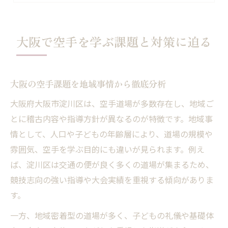
空手課題克服に役立つ最新トレーニング法
空手習得を考えるなら淀川区
大阪で空手を学ぶ課題と対策に迫る
淀川区で空手を始める魅力とは
空手課題に強い道場が集まる理由を解説
大阪の空手課題を地域事情から徹底分析
空手上達に最適な環境が整う地区の特徴
淀川区で注目の空手指導ポイント
大阪府大阪市淀川区は、空手道場が多数存在し、地域ご
とに稽古内容や指導方針が異なるのが特徴です。地域事
空手道場選びで重視したい地域特性とは
情として、人口や子どもの年齢層により、道場の規模や
成長を支える空手課題克服の秘訣を紹介
雰囲気、空手を学ぶ目的にも違いが見られます。例え
空手課題を乗り越えるための実践的対策
ば、淀川区は交通の便が良く多くの道場が集まるため、
空手上達の壁を破るメンタル強化の方法
競技志向の強い指導や大会実績を重視する傾向がありま
空手課題克服に役立つ家庭での工夫例
す。
空手学習で子供の成長を促す指導ノウハウ
一方、地域密着型の道場が多く、子どもの礼儀や基礎体
空手課題に悩む親子が取るべき行動とは