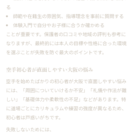
空手課題克服のため実践したトレーニング
る
師範や在籍生の雰囲気、指導理念を事前に質問する
空手上達に欠かせない毎日の習慣を紹介
体験入門で自分やお子様に合うか確かめる
空手課題を解決したリアルな体験談
ことが重要です。保護者の口コミや地域の評判も参考に
空手で伸び悩んだ時の対処法を伝授
なりますが、最終的には本人の目標や性格に合った環境
空手課題と正面から向き合う心構えとは
を選ぶことが失敗を防ぐ最大のポイントです。
空手初心者が直面しやすい大阪の悩み
空手を始めたばかりの初心者が大阪で直面しやすい悩み
には、「周囲についていけるか不安」「礼儀や作法が難
しい」「基礎体力や柔軟性の不足」などがあります。特
に道場ごとにカリキュラムや練習の強度が異なるため、
初心者は戸惑いがちです。
失敗しないためには、