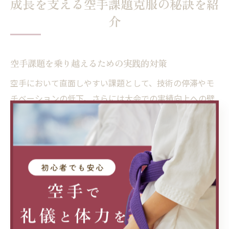
成長を支える空手課題克服の秘訣を紹
介
空手課題を乗り越えるための実践的対策
空手において直面しやすい課題として、技術の停滞やモ
チベーションの低下、さらには大会での実績向上への壁
が挙げられます。大阪府大阪市淀川区でも、各道場ごと
に稽古方針や指導内容が異なり、個々の課題解決には工
夫が必要です。
まず、課題を明確にするために現状の技術や体力レベル
を客観的に把握し、師範や指導者と相談しながら改善点
をリストアップしましょう。道場では、糸東流や松濤館
流などの流派ごとの基本動作や型（かた）の習得に注力
し、反復練習を通じて基礎力を養うことが効果的です。