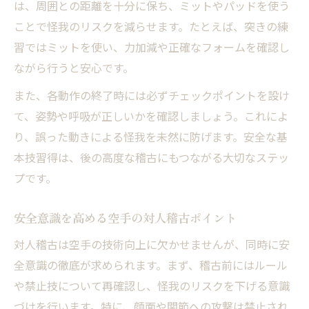
は、周囲との距離を十分に保ち、ミットやパッドを使う
空手技術に磨きをかける実践セッション術
ことで怪我のリスクを減らせます。たとえば、突きの練
上達への近道となる空手セッションの特徴
習ではミットを使い、力加減や正確なフォームを確認し
禁止技を理解し安心して学ぶ空手の魅力
ながら行うと安心です。
空手の禁止技を正しく知る大切さ
また、各動作の終了時には必ずチェックポイントを設け
禁止技の理解が空手セッションの安全性向
て、姿勢や呼吸が正しいかを確認しましょう。これによ
上に
り、誤った動きによる怪我を未然に防げます。安全な基
安全に学べる空手セッションのポイント
本技習得は、後の高度な稽古にもつながる大切なステッ
禁止技への配慮が深める空手の魅力
プです。
安心して参加できる空手セッションの工夫
安全意識を高める空手の対人稽古ポイント
黒帯取得に役立つ空手セッションの選び方
黒帯取得を目指す空手セッションのポイン
対人稽古は空手の技術向上に欠かせませんが、同時に安
ト
全意識の徹底が求められます。まず、稽古前にはルール
や禁止技について再確認し、怪我のリスクを下げる意識
空手セッションで黒帯を目指すコツとは
づけを行います。特に、顔面や関節への攻撃は禁止され