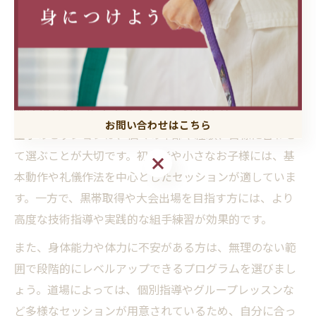
に行い、ケガ予防を徹底することが挙げられます。ま
た、コミュニケーションを大切にし、分からないことや
不安があればすぐに相談できる環境づくりも上達と安全
の両立に役立ちます。
個々に合わせた空手セッションの選び方
お問い合わせはこちら
空手のセッションは、個々の年齢や経験、目標に合わせ
て選ぶことが大切です。初心者や小さなお子様には、基
お問い合わせはこちら
本動作や礼儀作法を中心としたセッションが適していま
す。一方で、黒帯取得や大会出場を目指す方には、より
高度な技術指導や実践的な組手練習が効果的です。
また、身体能力や体力に不安がある方は、無理のない範
囲で段階的にレベルアップできるプログラムを選びまし
ょう。道場によっては、個別指導やグループレッスンな
ど多様なセッションが用意されているため、自分に合っ