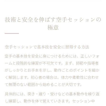
空手技術向上と安全確保の両立実践例
空手セッションで身につく安全マナーとは
技術と安全を伸ばす空手セッションの
空手の型練習で意識したい安全対策
極意
空手型練習時に必要な安全確認の手順
正しい姿勢が空手型の安全性を高める理由
空手セッションで基本技を安全に習得する方法
空手型で怪我を防ぐポイントと工夫
安全を意識した空手型の反復練習法
空手の基本技を安全に身につけるためには、正しいフォ
型練習に役立つ空手セッションの注意点
ームと段階的な練習が不可欠です。まず、師範や指導者
がしっかりとお手本を示し、動作ごとのポイントを細か
上達を目指すならセッション活用が鍵
く解説します。初心者の場合は、体力や柔軟性に合わせ
空手セッションを上達に活かすコツと注意
て無理のない範囲から始めることが大切です。
点
具体的には、突き・蹴り・受けなどの基本動作を繰り返
個々に合わせた空手セッションの選び方
し練習し、動作を体で覚えていきます。セッション中
空手上達を促すセッションの活用法とは