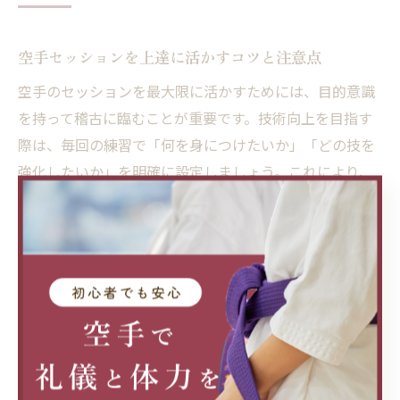
空手セッションを上達に活かすコツと注意点
空手のセッションを最大限に活かすためには、目的意識
を持って稽古に臨むことが重要です。技術向上を目指す
際は、毎回の練習で「何を身につけたいか」「どの技を
強化したいか」を明確に設定しましょう。これにより、
セッションごとの成果を実感しやすくなります。
一方で、空手は安全面にも十分配慮する必要がありま
す。特に組手や実践的な練習では、禁止技や基本ルール
をしっかり守ることが不可欠です。初心者や子どもは、
無理な力を使わず、指導者の指示に従いながら段階的に
技を習得しましょう。
具体的な注意点としては、準備運動やストレッチを十分