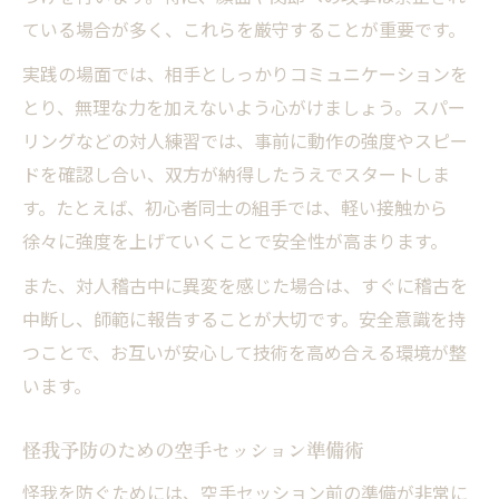
黒帯取得に欠かせない空手技術と安全性
ている場合が多く、これらを厳守することが重要です。
段階別空手セッションの選び方と活用法
実践の場面では、相手としっかりコミュニケーションを
空手黒帯取得を支えるセッションの特徴
とり、無理な力を加えないよう心がけましょう。スパー
実践的な空手セッションで得る新たな気づき
リングなどの対人練習では、事前に動作の強度やスピー
空手セッションで発見できる技術の課題
ドを確認し合い、双方が納得したうえでスタートしま
実践セッションがもたらす成長のヒント
す。たとえば、初心者同士の組手では、軽い接触から
空手技術向上に役立つ体験談と気づき
徐々に強度を上げていくことで安全性が高まります。
空手セッションから得られる新たな発見
また、対人稽古中に異変を感じた場合は、すぐに稽古を
実践空手セッションで磨く自己分析力
中断し、師範に報告することが大切です。安全意識を持
つことで、お互いが安心して技術を高め合える環境が整
います。
怪我予防のための空手セッション準備術
怪我を防ぐためには、空手セッション前の準備が非常に