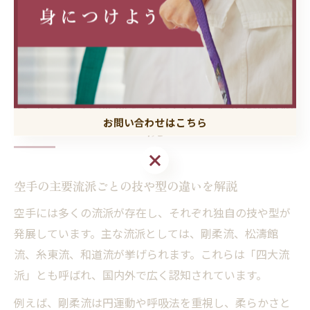
結します。多くの保護者が「空手を始めて子どもが積極
的になった」と感じており、将来の人間形成にも役立つ
点が空手の魅力といえるでしょう。
さまざまな流派における空手の特徴解
お問い合わせはこちら
説
お問い合わせはこちら
空手の主要流派ごとの技や型の違いを解説
空手には多くの流派が存在し、それぞれ独自の技や型が
発展しています。主な流派としては、剛柔流、松濤館
流、糸東流、和道流が挙げられます。これらは「四大流
派」とも呼ばれ、国内外で広く認知されています。
例えば、剛柔流は円運動や呼吸法を重視し、柔らかさと