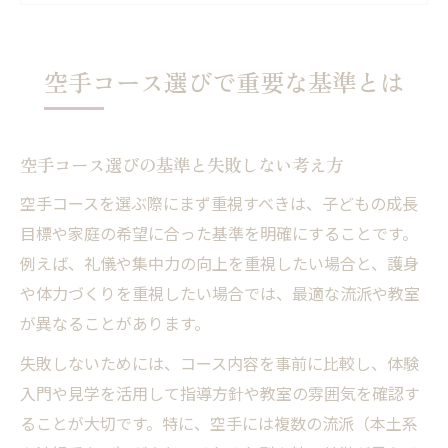
空手の指導体制と継続しやすい環境を重視
する理由
空手コース選びで重要な基準とは
空手教室選びで口コミや評判をどう活かす
か
子どもの成長を助ける空手の魅力に迫る
空手コース選びの基準と失敗しない考え方
空手で身につく礼儀や集中力の育て方
空手コースを選ぶ際にまず重視すべきは、子どもの成長
空手が子どもの体力や自信に与える影響
目標や家庭の希望に合った基準を明確にすることです。
空手を通じて学べる護身や思いやりの心
例えば、礼儀や集中力の向上を重視したい場合と、護身
空手コースで子どもの成長を実感するポイ
や体力づくりを重視したい場合では、最適な流派や教室
ント
が異なることがあります。
空手が教育効果をもたらす理由を徹底解説
失敗しないためには、コース内容を事前に比較し、体験
さまざまな流派における空手の特徴解説
入門や見学を活用して指導方針や教室の雰囲気を確認す
ることが大切です。特に、空手には複数の流派（本土系
空手の主要流派ごとの技や型の違いを解説