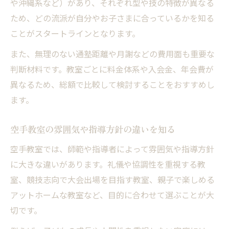
や沖縄系など）があり、それぞれ型や技の特徴が異なる
本土系と沖縄系の空手流派の魅力を比較
ため、どの流派が自分やお子さまに合っているかを知る
空手の流派選びで押さえるべき特徴とは
ことがスタートラインとなります。
剛柔流や松濤館流など流派別の特徴を知る
また、無理のない通塾距離や月謝などの費用面も重要な
子どもに合う空手流派の選び方とポイント
判断材料です。教室ごとに料金体系や入会金、年会費が
空手を始める際の月謝や費用の目安を紹介
異なるため、総額で比較して検討することをおすすめし
空手コースにかかる月謝と費用の内訳解説
ます。
空手の料金相場と家計にやさしい選び方
空手を始める際の初期費用や必要な準備品
空手教室の雰囲気や指導方針の違いを知る
空手教室の月謝や追加費用のチェックポイ
空手教室では、師範や指導者によって雰囲気や指導方針
ント
に大きな違いがあります。礼儀や協調性を重視する教
空手コース選びで費用対効果を考慮する理
室、競技志向で大会出場を目指す教室、親子で楽しめる
由
アットホームな教室など、目的に合わせて選ぶことが大
親子空手や初心者向きコースの選び方
切です。
親子で楽しめる空手コース選びのポイント