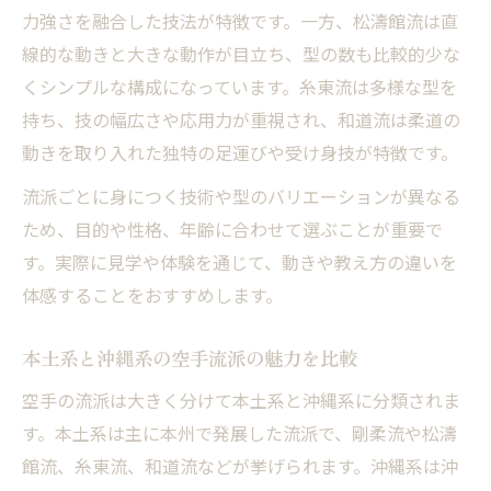
力強さを融合した技法が特徴です。一方、松濤館流は直
線的な動きと大きな動作が目立ち、型の数も比較的少な
くシンプルな構成になっています。糸東流は多様な型を
持ち、技の幅広さや応用力が重視され、和道流は柔道の
動きを取り入れた独特の足運びや受け身技が特徴です。
流派ごとに身につく技術や型のバリエーションが異なる
ため、目的や性格、年齢に合わせて選ぶことが重要で
す。実際に見学や体験を通じて、動きや教え方の違いを
体感することをおすすめします。
本土系と沖縄系の空手流派の魅力を比較
空手の流派は大きく分けて本土系と沖縄系に分類されま
す。本土系は主に本州で発展した流派で、剛柔流や松濤
館流、糸東流、和道流などが挙げられます。沖縄系は沖