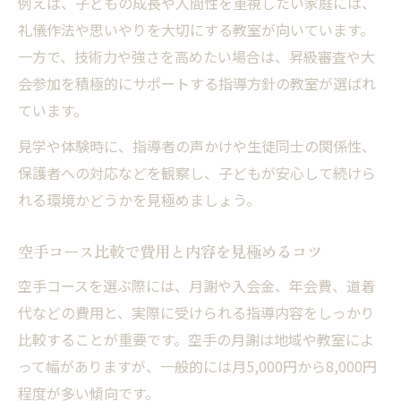
例えば、子どもの成長や人間性を重視したい家庭には、
空手初心者でも安心な教室の選び方とは
礼儀作法や思いやりを大切にする教室が向いています。
一方で、技術力や強さを高めたい場合は、昇級審査や大
親子空手コースの魅力と続けやすさを解説
会参加を積極的にサポートする指導方針の教室が選ばれ
初心者が選ぶべき空手コースの特徴を紹介
ています。
空手を初めて学ぶ子どもに合う教室の探し
方
見学や体験時に、指導者の声かけや生徒同士の関係性、
保護者への対応などを観察し、子どもが安心して続けら
空手コース比較で見極める理想の学び方
れる環境かどうかを見極めましょう。
空手コース比較で重視したい学び方の違い
理想の空手コース選びで失敗しないポイン
空手コース比較で費用と内容を見極めるコツ
ト
空手コースを選ぶ際には、月謝や入会金、年会費、道着
空手教室の特徴を比較して最適な選択をす
代などの費用と、実際に受けられる指導内容をしっかり
る
比較することが重要です。空手の月謝は地域や教室によ
空手コースの体験や口コミを有効活用する
って幅がありますが、一般的には月5,000円から8,000円
方法
程度が多い傾向です。