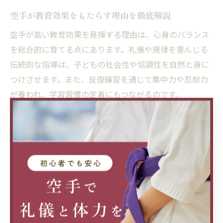
空手が教育効果をもたらす理由を徹底解説
空手が高い教育効果を発揮する理由は、心身のバランス
を総合的に育てる点にあります。礼儀や規律を重んじる
伝統的な指導は、子どもの社会性や協調性を自然と身に
つけさせます。また、反復練習を通じて集中力や忍耐力
が養われ、学習習慣の定着にもつながるのです。
さらに、空手では目標達成に向けて努力する大切さや、
継続する力を学べます。技の上達や昇級を目指す過程
で、成功体験と失敗体験の両方を積み重ねることがで
き、自己肯定感や粘り強さが育ちます。これらは学校生
活や他の習い事にも良い影響を与える教育効果です。
空手コースを通じて身につく教育的価値は、単なる運動
能力や技術だけでなく、生きる力や人間力の底上げに直